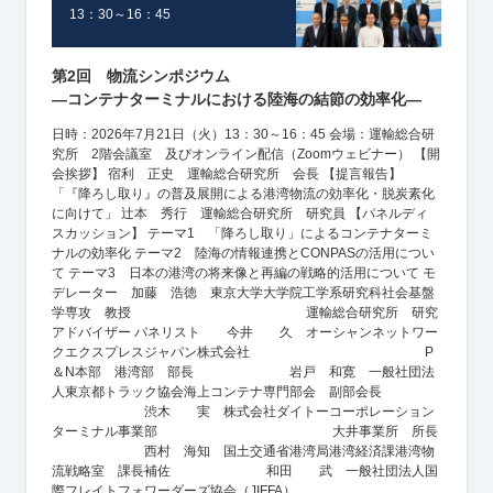
13：30～16：45
第2回 物流シンポジウム
―コンテナターミナルにおける陸海の結節の効率化―
日時：2026年7月21日（火）13：30～16：45 会場：運輸総合研
究所 2階会議室 及びオンライン配信（Zoomウェビナー） 【開
会挨拶】 宿利 正史 運輸総合研究所 会長 【提言報告】
「『降ろし取り』の普及展開による港湾物流の効率化・脱炭素化
に向けて」 辻本 秀行 運輸総合研究所 研究員 【パネルディ
スカッション】 テーマ1 「降ろし取り」によるコンテナターミ
ナルの効率化 テーマ2 陸海の情報連携とCONPASの活用につい
て テーマ3 日本の港湾の将来像と再編の戦略的活用について モ
デレーター 加藤 浩徳 東京大学大学院工学系研究科社会基盤
学専攻 教授 運輸総合研究所 研究
アドバイザー パネリスト 今井 久 オーシャンネットワー
クエクスプレスジャパン株式会社 P
＆N本部 港湾部 部長 岩戸 和寛 一般社団法
人東京都トラック協会海上コンテナ専門部会 副部会長
渋木 実 株式会社ダイトーコーポレーション
ターミナル事業部 大井事業所 所長
西村 海知 国土交通省港湾局港湾経済課港湾物
流戦略室 課長補佐 和田 武 一般社団法人国
際フレイトフォワーダーズ協会（JIFFA）