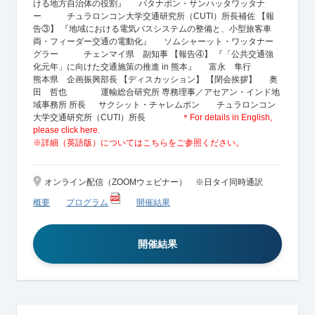
ける地方自治体の役割』 パタナポン・サンハッタワッタナ
ー チュラロンコン大学交通研究所（CUTI）所長補佐 【報
告③】 『地域における電気バスシステムの整備と、小型旅客車
両・フィーダー交通の電動化』 ソムシャーット・ワッタナー
グラー チェンマイ県 副知事 【報告④】 『「公共交通強
化元年」に向けた交通施策の推進 in 熊本』 富永 隼行
熊本県 企画振興部長 【ディスカッション】 【閉会挨拶】 奥
田 哲也 運輸総合研究所 専務理事／アセアン・インド地
域事務所 所長 サクシット・チャレムポン チュラロンコン
大学交通研究所（CUTI）所長
＊For details in English,
please click here.
※詳細（英語版）についてはこちらをご参照ください。
オンライン配信（ZOOMウェビナー） ※日タイ同時通訳
概要
プログラム
開催結果
開催結果