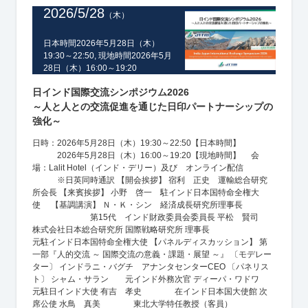
2026/5/28
（木）
日本時間2026年5月28日（木）
19:30～22:50, 現地時間2026年5月
28日（木）16:00～19:20
日インド国際交流シンポジウム2026
～人と人との交流促進を通じた日印パートナーシップの
強化～
日時：2026年5月28日（木）19:30～22:50【日本時間】
2026年5月28日（木）16:00～19:20【現地時間】 会
場：Lalit Hotel（インド・デリー）及び オンライン配信
※日英同時通訳
【開会挨拶】 宿利 正史 運輸総合研究
所会長 【来賓挨拶】 小野 啓一 駐インド日本国特命全権大
使 【基調講演】 Ｎ・Ｋ・シン 経済成長研究所理事長
第15代 インド財政委員会委員長 平松 賢司
株式会社日本総合研究所 国際戦略研究所 理事長
元駐インド日本国特命全権大使 【パネルディスカッション】 第
一部『人的交流 ～ 国際交流の意義・課題・展望 ～』 〔モデレー
ター〕 インドラニ・バグチ アナンタセンターCEO 〔パネリス
ト〕 シャム・サラン 元インド外務次官 ディーパ・ワドワ
元駐日インド大使 有吉 孝史 在インド日本国大使館 次
席公使 水鳥 真美 東北大学特任教授（客員）