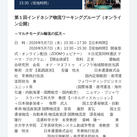
15:30（現地時間）
第１回インドネシア物流ワーキンググループ（オンライ
ン公開）
～マルチモーダル輸送の拡大～
日 時：2026年5月7日（木）15:30～17:30 【日本時間】
2026年5月7日（木）13:30～15:30 【現地時間】 開催形
式：オンライン配信（ZOOMウェビナー） ※日尼英同時通訳 テ
ーマ・プログラム： 【開会挨拶】 宿利 正史 運輸総
合研究所 会長 オド・マヌフトゥ インフラ地域開発担当調
整府 次官 【基調講演】 安藤 恒夫 日本通運株式会
社 常務執行役員 国内定期船部・港湾運
送部担当 兼 フォワーディングビジネス
ユニット長 （国際海運・港湾運送・海外
引越・内航海運・国際航空・国内航空） ニョマン・プジャワ
ン スラバヤ工科大学 教授 【パネルディスカッション】
＜日本側参加者＞ 牧野 武人 国土交通省物流・自動
車局 物流政策課 国際物流室 室長 服部 直弘 国土交
通省物流・自動車局 物流政策課 国際物流室 課長補佐 森
隆行 流通科学大学 名誉教授 柴崎 隆一 東
京大学大学院 工学系研究科システム創成学専攻 准教授 安
藤 恒夫 日本通運株式会社 常務執行役員
国内定期船部・港湾運送部担当 兼