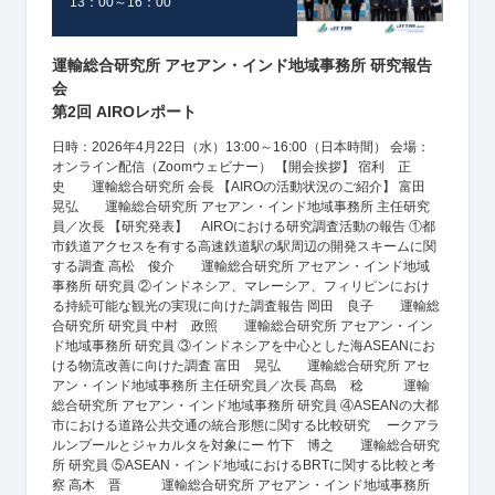
13：00～16：00
運輸総合研究所 アセアン・インド地域事務所 研究報告
会
第2回 AIROレポート
日時：2026年4月22日（水）13:00～16:00（日本時間） 会場：
オンライン配信（Zoomウェビナー） 【開会挨拶】 宿利 正
史 運輸総合研究所 会長 【AIROの活動状況のご紹介】 富田
晃弘 運輸総合研究所 アセアン・インド地域事務所 主任研究
員／次長 【研究発表】 AIROにおける研究調査活動の報告 ①都
市鉄道アクセスを有する高速鉄道駅の駅周辺の開発スキームに関
する調査 高松 俊介 運輸総合研究所 アセアン・インド地域
事務所 研究員 ②インドネシア、マレーシア、フィリピンにおけ
る持続可能な観光の実現に向けた調査報告 岡田 良子 運輸総
合研究所 研究員 中村 政照 運輸総合研究所 アセアン・イン
ド地域事務所 研究員 ③インドネシアを中心とした海ASEANにお
ける物流改善に向けた調査 富田 晃弘 運輸総合研究所 アセ
アン・インド地域事務所 主任研究員／次長 髙島 稔 運輸
総合研究所 アセアン・インド地域事務所 研究員 ④ASEANの大都
市における道路公共交通の統合形態に関する比較研究 ークアラ
ルンプールとジャカルタを対象にー 竹下 博之 運輸総合研究
所 研究員 ⑤ASEAN・インド地域におけるBRTに関する比較と考
察 高木 晋 運輸総合研究所 アセアン・インド地域事務所