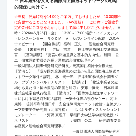
～ 日本経済を支える国際海上輸送ネットワークの戦略
的確保に向けて～
※当初、開始時刻を14:00とご案内しておりましたが、13:30開始
に変更することとなりました。（6/5更新） ご出席・ご視聴予
定の皆様にご迷惑をおかけしまして誠に申し訳ございません。
日
時：2026年6月26日（金） 13:30～17:00 場所：イイノカンフ
ァレンスセンター ＲＯＯＭ Ａ 及びオンライン配信（ZOOM
ウェビナー） 【開会挨拶】 宿利 正史 運輸総合研究所
会長 【来賓挨拶】 寺田 吉道 国土交通省国土交通審議
官 【基調講演】「提言の問題意識と基本的方向性」 鶴岡 公
二 研究調査委員会座長／運輸総合研究所理事／
一般財団法人国際情勢研究所所長／元英国駐箚特命全権大使
【講演１】 「我が国外航海運業の立場から見た国際海上輸送ネ
ットワーク確保の課題」 林 光一郎 日本郵船株式会社調査グ
ループプリンシパルアナリスト 【講演２】 「物流事業者の立
場から見た海上輸送混乱の影響と対応」 安藤 恒夫 日本通運
株式会社常務執行役員 【講演３】 「国際海上輸送ネットワー
クにおける緊急時対応の課題 ー安全保障の視点からー」 河上
康博 笹川平和財団日米・安全保障研究ユニット総括・交流グル
ープ長兼主任研究員（元海将補） 【パネルディスカッション】
モデレーター ：河野 真理子 早稲田大学法学学術院教授 パ
ネリスト ：鶴岡 公二 研究調査委員
会座長／運輸総合研究所理事／
一般財団法人国際情勢研究所