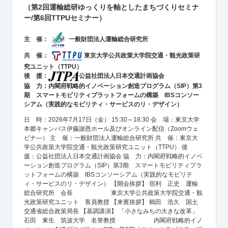
（第2回運輸総研ゆっくりを軸としたまちづくりセミナ
ー/第6回TTPUセミナー）
主 催：
一般財団法人運輸総合研究所
共 催：
東京大学公共政策大学院交通・観光政策研
究ユニット（TTPU）
後 援：
公益社団法人日本交通計画協会
協 力：内閣府戦略的イノベーション創造プログラム（SIP）第3
期 スマートモビリティプラットフォームの構築 IBSコンソー
シアム（実践的なモビリティ・サービスのリ・デザイン）
日 時：2026年7月17日（金） 15:30～18:30 会 場：東京大学
本郷キャンパス伊藤謝恩ホール及びオンライン配信（Zoomウェ
ビナ―） 主 催：一般財団法人運輸総合研究所 共 催：東京大
学公共政策大学院交通・観光政策研究ユニット（TTPU） 後
援：公益社団法人日本交通計画協会 協 力：内閣府戦略的イノベ
ーション創造プログラム（SIP）第3期 スマートモビリティプラ
ットフォームの構築 IBSコンソーシアム（実践的なモビリテ
ィ・サービスのリ・デザイン） 【開会挨拶】 宿利 正史 運輸
総合研究所 会長 東京大学公共政策大学院交通・観
光政策研究ユニット 客員教授 【来賓挨拶】 鶴田 浩久 国土
交通省総合政策局長 【基調講演】 「小さなみちの大きな改革」
石田 東生 筑波大学 名誉教授 内閣府戦略的イノ