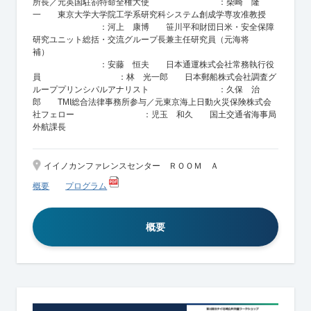
所長／元英国駐箚特命全権大使 ：柴崎 隆
一 東京大学大学院工学系研究科システム創成学専攻准教授
：河上 康博 笹川平和財団日米・安全保障
研究ユニット総括・交流グループ長兼主任研究員（元海将
補）
：安藤 恒夫 日本通運株式会社常務執行役
員 ：林 光一郎 日本郵船株式会社調査グ
ループプリンシパルアナリスト ：久保 治
郎 TMI総合法律事務所参与／元東京海上日動火災保険株式会
社フェロー ：児玉 和久 国土交通省海事局
外航課長
イイノカンファレンスセンター ＲＯＯＭ Ａ
概要
プログラム
概要