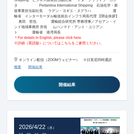
Shipping ビジネス開発担当副社長 ヤダ・プラウィラ・ガン
タ Pertamina International Shipping 石油化学・新
規事業担当副社長 ラデン・ヨギエ・ヌグラハ 運
輸省 インターモーダル輸送統合インフラ局長代理 【閉会挨拶】
奥田 哲也 運輸総合研究所 専務理事／アセアン・イ
ンド地域事務所 所長 ムハンマド・アント・ユリアン
ト 運輸省 港湾局長
＊For details in English, please click here.
※詳細（英語版）についてはこちらをご参照ください。
オンライン配信（ZOOMウェビナー） ※日英尼同時通訳
概要
開催結果
開催結果
2026/4/22
（水）