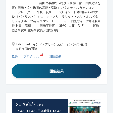
前国連事務総長特別代表 第二部『国際交流を
育む観光・文化政策の意義と課題』 パネルディスカッション
〔モデレーター〕 平松 賢司 元駐インド日本国特命全権大
使 〔パネリスト〕 ジョツナ・スリ ラリット・スリ・ホスピタ
リティグループ会長 スマン・ビラ インド観光省 次官補兼局
長 村田 茂樹 観光庁長官 【閉会】 山腰 俊博 運輸
総合研究所 主席研究員／国際部長
Lalit Hotel（インド・デリー）及び オンライン配信
※日英同時通訳
概要
プログラム
開催結果
開催結果
2026/5/7
（木）
15:30～17:30（日本時間）13:30～