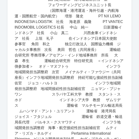
フォワーディングビジネスユニット長
（国際海運・港湾運送・海外引越・内航海
運・国際航空・国内航空） 増形 隆史 PT NX LEMO
INDONESIA LOGISTIK 社長 海老原 義隆 PT VANTEC
INDOMOBIL LOGISTICS 社長 中山 純一 日新運輸イ
ンドネシア 社長 小山 真二 川西倉庫インドネシ
ア 社長 上垣 礼子 在インドネシア日本国大使館
参事官 角田 和之 独立行政法人 国際協力機構 ジ
ャカルタ事務所 次長 奥田 哲也（共同座長） 運輸総
合研究所 専務理事／アセアン・インド地域事務所 所長 大
森 孝生 運輸総合研究所 特任研究員 ＜インドネシア
側参加者＞ オド・マヌフトゥ インフラ
地域開発担当調整府 次官 メイナルティ・ファウジー（共同
座長）インフラ地域開発担当調整府 持続可能な接続性担当副補
佐官 ジョコ・ハルトヨ インフラ地域開
発担当調整府 地域間接続性担当副補佐官 ニョマン・プジャ
ワン スラバヤ工科大学 教授 スタント・ス
ホド インドネシア大学 教授 ザムリデ
ス 運輸省 マルチモーダル輸送局長
ムハンマド・アント・ユリアント 運輸省 港湾局長
ジョイス・フタジュル 運輸省 鉄道交通・輸送
局長代理 バルキス・クスマワティ インフラ地
域開発担当調整府 海事・航空接続性担当副補佐官 ムティ
ア・リズカ・ネルディ Pertamina International