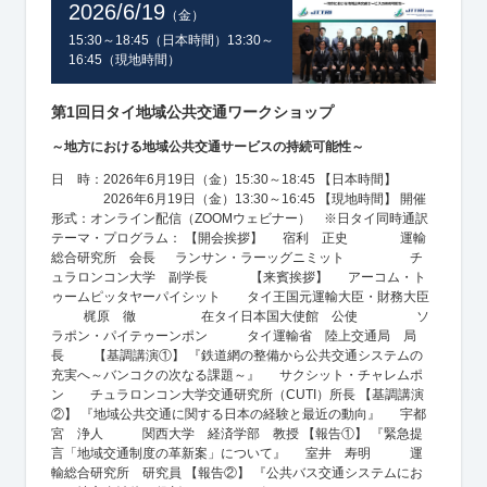
2026/6/19
（金）
15:30～18:45（日本時間）13:30～
16:45（現地時間）
第1回日タイ地域公共交通ワークショップ
～地方における地域公共交通サービスの持続可能性～
日 時：2026年6月19日（金）15:30～18:45 【日本時間】
2026年6月19日（金）13:30～16:45 【現地時間】 開催
形式：オンライン配信（ZOOMウェビナー） ※日タイ同時通訳
テーマ・プログラム： 【開会挨拶】 宿利 正史 運輸
総合研究所 会長 ランサン・ラーッグニミット チ
ュラロンコン大学 副学長 【来賓挨拶】 アーコム・ト
ゥームピッタヤーパイシット タイ王国元運輸大臣・財務大臣​
梶原 徹 在タイ日本国大使館 公使 ソ
ラポン・パイテゥーンポン タイ運輸省 陸上交通局 局
長 【基調講演①】 『鉄道網の整備から公共交通システムの
充実へ～バンコクの次なる課題～』 サクシット・チャレムポ
ン チュラロンコン大学交通研究所（CUTI）所長 【基調講演
②】 『地域公共交通に関する日本の経験と最近の動向』 宇都
宮 浄人 関西大学 経済学部 教授 【報告①】 『緊急提
言「地域交通制度の革新案」について』 室井 寿明 運
輸総合研究所 研究員 【報告②】 『公共バス交通システムにお