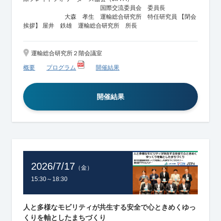
国際交流委員会 委員長
大森 孝生 運輸総合研究所 特任研究員 【閉会
挨拶】 屋井 鉄雄 運輸総合研究所 所長
運輸総合研究所２階会議室
概要
プログラム
開催結果
開催結果
2026/7/17
（金）
15:30～18:30
人と多様なモビリティが共生する安全で心ときめくゆっ
くりを軸としたまちづくり