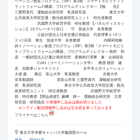
ベーション創造プログラム（SIP）第3期「スマートモビリティプ
ラットフォームの構築」プログラムディレクタ― 【報 告】
三重野真代 運輸総合研究所 客員研究員 東京大学
公共政策大学院交通・観光政策研究ユニット 特任准教授
武蔵野大学経営学部 特任教授 【パネルディスカッ
ション】 [モデレーター] 谷口 守 筑波大学 名誉教授
公益社団法人日本交通計画協会 代表理事 [パネリ
スト] 石田 東生 筑波大学 名誉教授 内閣府戦略
的イノベーション創造プログラム（SIP）第3期「スマートモビリ
ティプラットフォームの構築」プログラムディレクタ― 牧村 和
彦 一般財団法人計量計画研究所 業務執行理事 兼 企画部長
CoIU（コーイノベーション大学） 教授 桃田 健
史 自動車ジャーナリスト 永平寺エボリューション
大使 森 雅志 富山大学 客員教授 京都大学
非常勤講師 前富山市長 三重野真代 運輸総合研究
所 客員研究員 東京大学公共政策大学院交通・観光
政策研究ユニット 特任准教授 武蔵野大学経営学
部 特任教授 【閉会挨拶】 藤﨑 耕一 運輸総合研究所 主席
研究員・研究統括
※来場申し込みは締め切りました
オンライン配信視聴申し込みは引き続き承っております
フライヤーはこちら
東京大学本郷キャンパス伊藤謝恩ホール
概要
開催結果