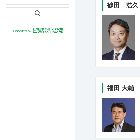
鶴田 浩久
福田 大輔