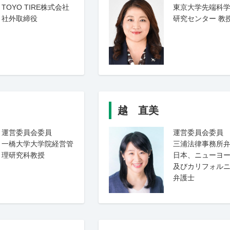
TOYO TIRE株式会社
東京大学先端科
社外取締役
研究センター 教
越 直美
運営委員会委員
運営委員会委員
一橋大学大学院経営管
三浦法律事務所
理研究科教授
日本、ニューヨ
及びカリフォル
弁護士