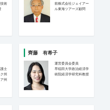
学技術
前株式会社ジェイアー
授
ル東海ツアーズ顧問
齊藤 有希子
運営委員会委員
弁護士
早稲田大学政治経済学
ーク州
術院経済学研究科教授
ニア州