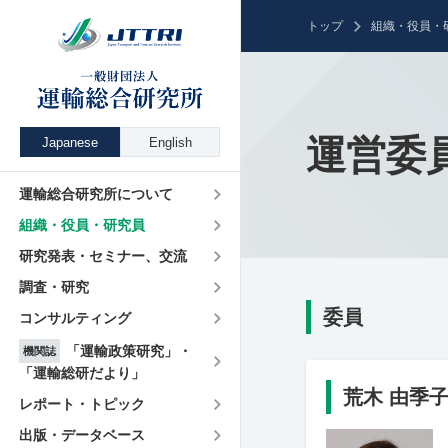
トップ
組織・役員・
運営委
Japanese
English
運輸総合研究所について
組織・役員・研究員
研究発表・セミナー、交流
調査・研究
委員
コンサルティング
「運輸政策研究」・
機関誌
「運輸総研だより」
荒木 由季
レポート・トピック
出版・データベース