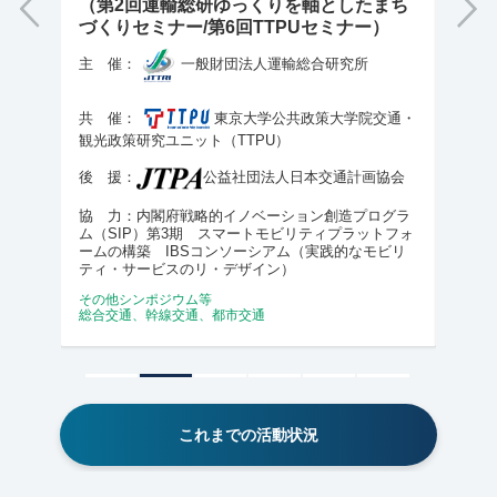
まち
国際活動
国際活
）
他機関との交流
他機関
交通・
画協会
ログラ
トフォ
モビリ
これまでの活動状況