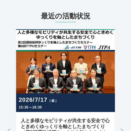
最近の活動状況
2026/7/6
10
2026
（月）
〜
（金）
WCTRS（世界交通学会） 2026世界大会
AT
全で心
への参加報告
への
くり