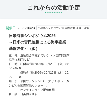
これからの活動予定
開催日
2026/10/23
その他シンポジウム等,国際活動,海事・港湾
日米海事シンポジウム2026
～日米の官民連携による海事産業
基盤強化～（仮）
主 催：運輸総合研究所 ワシントン国際問題研
究所（JITTI USA）
日 時：(日本時間) 2026年10月23日（金）04:
00～07:00
(現地時間) 2026年10月22日（木）15:
00～18:00
場 所：米国ワシントンD.C.（ロナルドレーガ
ンビル＆国際貿易センター）、
オンラインライブ配信併用
言 語：日英同時通訳