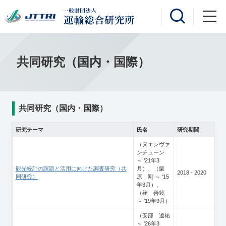
共同研究（国内・国際）
共同研究（国内・国際）
研究テーマ
氏名
研究期間
（ヌエンヴァ
ンチューン
～ ’21年3
観光統計の課題と活用に向けた調査研究（共
月）、（栗
2018 - 2020
同研究）
原 剛 ～ ’15
年3月）、
（崔 善鏡
～ ’19年9月）
（安部 遼祐
～ '26年3