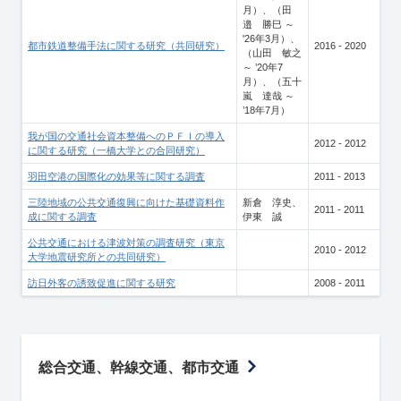
月）、（田
邉 勝巳 ～
'26年3月）、
都市鉄道整備手法に関する研究（共同研究）
2016 - 2020
（山田 敏之
～ ’20年7
月）、（五十
嵐 達哉 ～
’18年7月）
我が国の交通社会資本整備へのＰＦＩの導入
2012 - 2012
に関する研究（一橋大学との合同研究）
羽田空港の国際化の効果等に関する調査
2011 - 2013
三陸地域の公共交通復興に向けた基礎資料作
新倉 淳史、
2011 - 2011
成に関する調査
伊東 誠
公共交通における津波対策の調査研究（東京
2010 - 2012
大学地震研究所との共同研究）
訪日外客の誘致促進に関する研究
2008 - 2011
総合交通、幹線交通、都市交通