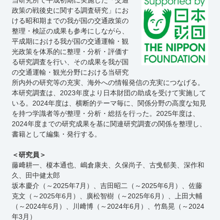
当研究所で平成初期に実施した「交通
政策の戦後史に関する調査研究」にお
ける昭和期までの我が国の交通政策の
整理・検証の成果も参考にしながら、
平成期における我が国の交通運輸・観
光政策を体系的に整理・分析・評価す
る研究調査を行い、その成果を我が国
の交通運輸・観光分野における当研究
所内外の研究等の充実、海外への情報発信の充実につなげる。
本研究調査は、2023年度より日本財団の助成を受けて実施して
いる。2024年度は、横断的テーマ毎に、関係分野の高度な知見
を持つ学識者等が整理・分析・総括を行った。2025年度は、
2024年度までの研究成果を基に関連研究調査の関係を整理し、
書籍として編集・発行する。
＜研究員＞
藤﨑耕一、榎本通也、嶋倉康夫、久保尚子、古曵郁美、深作和
久、田中健太郎
坂本慶介（～2025年7月）、吉田昭二（～2025年6月）、佐藤
克文（～2025年6月）、廣松智樹（～2025年6月）、上田大輔
（～2024年6月）、川﨑博
（～2024年6月）、竹島晃（～2024
年3月）