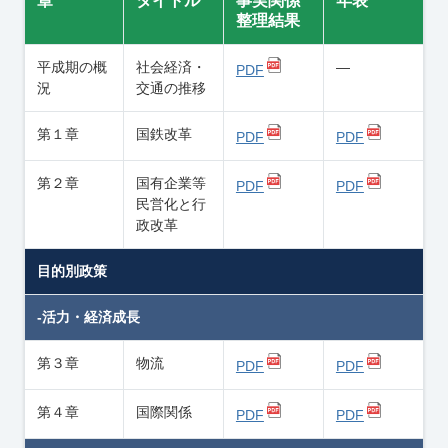
章
タイトル
事実関係
年表
整理結果
平成期の概
社会経済・
―
PDF
況
交通の推移
第１章
国鉄改革
PDF
PDF
第２章
国有企業等
PDF
PDF
民営化と行
政改革
目的別政策
-活力・経済成長
第３章
物流
PDF
PDF
第４章
国際関係
PDF
PDF