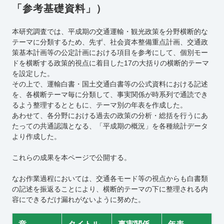
「参考基礎資料」
）
本研究調査では、平成期の交通運輸・観光政策を
分野横断的な
テーマに分類するため
、先ず、社会資本整備重点計画、交通政
策基本計画等の公定計画における項目を参考にして、個別モー
ドを横断する政策的視点に着目した17の大括りの横断的テーマ
を設定した。
その上で、運輸白書・国土交通白書等の公式資料における記述
を、各横断テーマ毎に分類して、事実関係が時系列で通読でき
るよう整理するとともに、テーマ別の年表を作成した。
あわせて、各分野における過去の政策の分析・総括を行うにあ
たっての共通認識となる、「平成期の概況」を各種統計データ
より作成した。
これらの成果を本ページで公開する。
なお作業過程においては、交通各モード等の視点からも白書類
の記述を振返ることにより、横断的テーマの下に整理される内
容にできるだけ漏れがないように努めた。