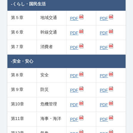
-くらし・国民生活
第５章
地域交通
PDF
PDF
第６章
幹線交通
PDF
PDF
第７章
消費者
PDF
PDF
-安全・安心
第８章
安全
PDF
PDF
第９章
防災
PDF
PDF
第10章
危機管理
PDF
PDF
第11章
海事・海洋
PDF
PDF