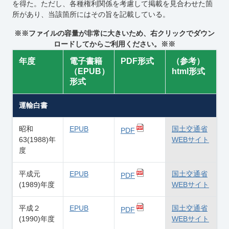
を得た。ただし、各種権利関係を考慮して掲載を見合わせた箇
所があり、当該箇所にはその旨を記載している。
※※ファイルの容量が非常に大きいため、右クリックでダウン
ロードしてからご利用ください。※※
年度
電子書籍
PDF形式
（参考）
（EPUB）
html形式
形式
運輸白書
昭和
EPUB
国土交通省
PDF
63(1988)年
WEBサイト
度
平成元
EPUB
国土交通省
PDF
(1989)年度
WEBサイト
平成２
EPUB
国土交通省
PDF
(1990)年度
WEBサイト