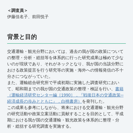
＜調査員＞
伊藤佳名子、前田悦子
背景と目的
交通運輸・観光分野においては、過去の我が国の政策について
の整理・分析・総括等を体系的に行った研究成果は極めて少な
いのが現状であり、それがネックとなり、我が国の当該分野に
おける政策提言を行う研究等の実施・海外への情報発信の不十
分さにつながっていた。
また、運輸総合研究所で平成初期に実施した調査研究におい
て、昭和期までの我が国の交通政策の整理・検証を行い、
書籍
（運輸経済研究センター編［1990］，『戦後日本の交通政策─
経済成長の歩みとともに』，白桃書房）
を発刊した。
この成果も参考にしながら、将来における交通運輸・観光分野
の研究活動や政策立案活動に貢献することを目的として、平成
期における我が国の交通運輸・観光政策を体系的に整理・分
析・総括する研究調査を実施する。