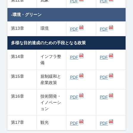
第12章
気象
PDF
PDF
-環境・グリーン
第13章
環境
PDF
PDF
多様な目的達成のための手段となる政策
第14章
インフラ整
PDF
PDF
備
第15章
規制緩和と
PDF
PDF
産業政策
第16章
技術開発・
PDF
PDF
イノベーシ
ョン
第17章
観光
PDF
PDF