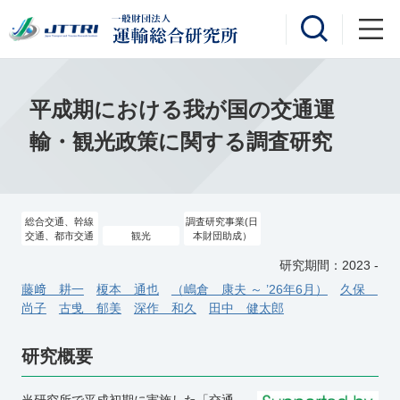
平成期における我が国の交通運
輸・観光政策に関する調査研究
総合交通、幹線
調査研究事業(日
交通、都市交通
観光
本財団助成）
研究期間：2023 -
藤﨑 耕一
榎本 通也
（嶋倉 康夫 ～ ’26年6月）
久保
尚子
古曵 郁美
深作 和久
田中 健太郎
研究概要