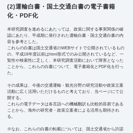
(2)運輸白書・国土交通白書の電子書籍
化・PDF化
本研究調査を進めるにあたっては、政策に関する事実関係の確
認にあたり、平成期に発行された運輸白書・国土交通白書の内
容を参考とした。
これらの白書は国土交通省のWEBサイトで公開されているもの
の、平成18年度以前はhtml形式でのみ公開されているなど、一
覧性や検索性に乏しく、本研究調査活動において障害となった
ことから、これらの白書について、電子書籍化とPDF化を行っ
た。
その成果は、今後の交通運輸・観光分野の研究活動や政策立案
活動に広く活用いただけるものと考えており、当ページにて公
開する。
これらの電子データは各言語への機械翻訳も比較的容易である
ことから、海外の研究者・政策立案者による活用も期待され
る。
※なお、これらの白書の転載については、国土交通省から許諾