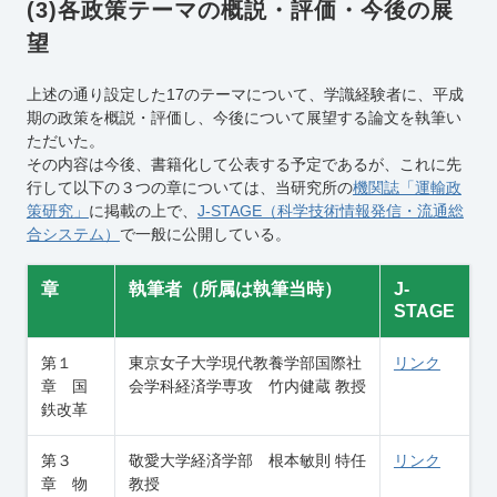
(3)各政策テーマの概説・評価・今後の展
望
上述の通り設定した17のテーマについて、学識経験者に、平成
期の政策を概説・評価し、今後について展望する論文を執筆い
ただいた。
その内容は今後、書籍化して公表する予定であるが、これに先
行して以下の３つの章については、当研究所の
機関誌「運輸政
策研究」
に掲載の上で、
J-STAGE（科学技術情報発信・流通総
合システム）
で一般に公開している。
章
執筆者
（所属は執筆当時）
J-
STAGE
第１
東京女子大学現代教養学部国際社
リンク
章 国
会学科経済学専攻 竹内健蔵 教授
鉄改革
第３
敬愛大学経済学部 根本敏則 特任
リンク
章 物
教授