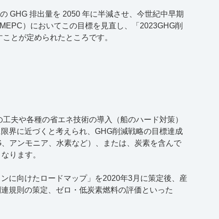
の GHG 排出量を 2050 年に半減させ、今世紀中早期
EPC）においてこの目標を見直し、「2023GHG削
すことが定められたところです。
の工夫や各種の省エネ技術の導入（船のハード対策）
に限界に近づくと考えられ、
GHG
削減戦略の目標達成
G
、アンモニア、水素など）、または、炭素を含んで
となります。
ョンに向けたロードマップ」を
2020
年
3
月に策定後、産
関連規則の策定、ゼロ・低炭素燃料の評価といった