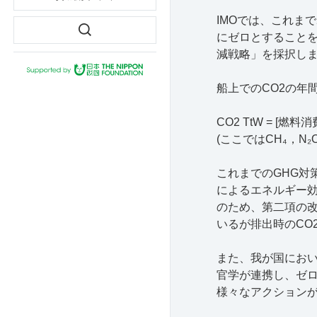
IMOでは、これまで
にゼロとすることを
減戦略」を採択しま
船上での
CO2
の年
CO2 TtW = [
燃料消
(
ここでは
CH₄
，
N₂
これまでの
GHG
対
によるエネルギー
のため、第二項の
いるが排出時の
CO
また、我が国にお
官学が連携し、ゼ
様々なアクション