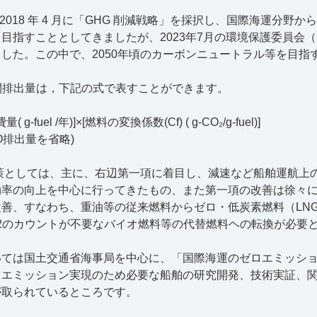
2018 年 4 月に「GHG 削減戦略」を採択し、国際海運分野から
目指すこととしてきましたが、2023年7月の環境保護委員会（M
した。この中で、2050年頃のカーボンニュートラル等を目指
間排出量は，下記の式で表すことができます。
費量
( g-fuel /
年
)]×[
燃料の変換係数
(Cf) ( g-CO₂/g-fuel)]
O
排出量を省略
)
策としては、主に、右辺第一項に着目し、減速など船舶運航上
効率の向上を中心に行ってきたもの、また第一項の改善は徐々
改善、すなわち、重油等の従来燃料からゼロ・低炭素燃料（
LN
2
のカウントが不要なバイオ燃料等の代替燃料ヘの転換が必要
いては国土交通省海事局を中心に、「国際海運のゼロエミッシ
ロエミッション実現のため必要な船舶の研究開発、技術実証、
が取られているところです。