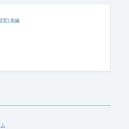
究) 本編
ウム