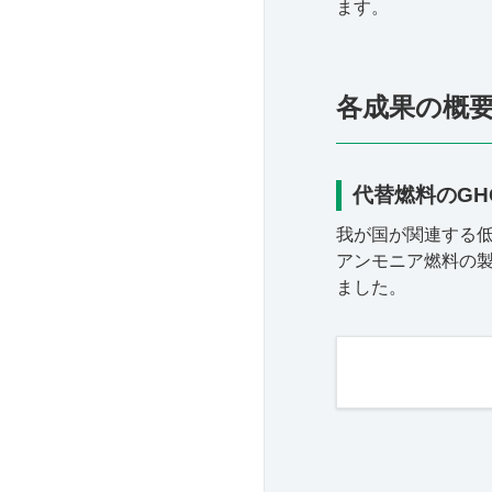
ます。
各成果の概
代替燃料のGHG
我が国が関連する
アンモニア燃料の
ました。