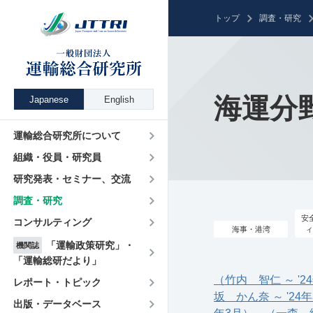
トップ
調査・研究
海運分
Japanese
English
運輸総合研究所について
組織・役員・研究員
研究発表・セミナー、交流
調査・研究
安
コンサルティング
海事・港湾
ィ
「運輸政策研究」・
機関誌
「運輸総研だより」
（竹内 智仁 ～ '2
レポート・トピック
坂 かん奈 ～ '24
出版・データベース