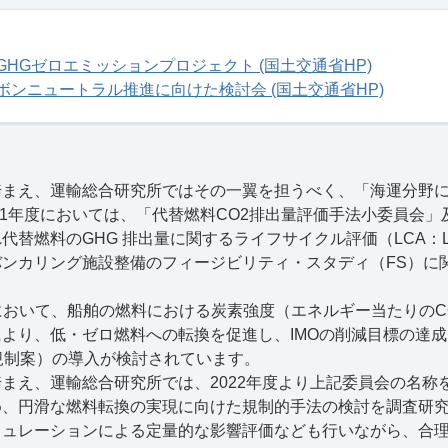
HGゼロエミッションプロジェクト (国土交通省HP)
ボンニュートラル推進に向けた検討会 (国土交通省HP)
踏まえ、運輸総合研究所ではその一翼を担うべく、「海運分野
1
年度においては、「代替燃料
CO2
排出量評価手法小委員会」
れ代替燃料の
GHG
排出量に関するライフサイクル評価（
LCA
：
バンカリング施設整備のフィージビリティ・スタディ（
FS
）に
MOにおいて、船舶の燃料における炭素強度（エネルギー当たりの
より、低・ゼロ燃料への転換を促進し、IMOの削減目標の達成
GFS規制案）の導入が検討されています。
まえ、運輸総合研究所では、2022年度より上記委員会の名称
、円滑な燃料転換の実現に向けた規制的手法の検討を調査研究
ミュレーションによる定量的な影響評価なども行いながら、合