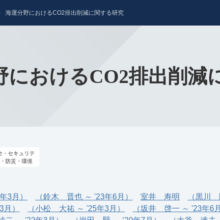
海運分野におけるCO2排出削減に関する研究
野におけるCO2排出削減
全・セキュリテ
・防災・環境
4年3月）
（鈴木 晋也 ～ '23年6月）
室井 寿明
（黒川 隆
年3月）
（小松 大祐 ～ '25年3月）
（坂井 啓一 ～ '23年6