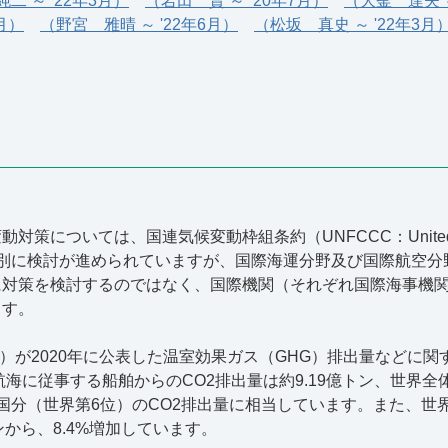
二 ～ '22年3月）
（岩田 賢 ～ ’20年7月）
（大釜 達夫 ～
3月）
（野宮 雅晴 ～ '22年6月）
（松坂 真史 ～ '22年3月
については、国連気候変動枠組条約（UNFCCC：United Nations Fr
で国別に検討が進められていますが、国際海運分野及び国際航空
対策を検討するのではなく、国際機関（それぞれ国際海事機関（
ます。
が2020年に公表した温室効果ガス（GHG）排出量などに関する第4次調
航海に従事する船舶からのCO2排出量は約9.19億トン、世界全
国分（世界第6位）のCO2排出量に相当しています。また、世
トンから、8.4%増加しています。