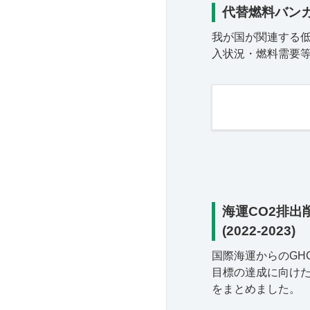
代替燃料バン
我が国が関連する
入状況・燃料需要
海運CO2排出
(2022-2023)
国際海運からのGH
目標の達成に向け
をまとめました。