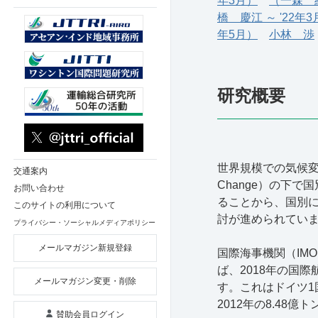
年3月）
（一森 純
橋 慶江 ～ '22年
年5月）
小林 渉
研究概要
世界規模での気候変動対策
交通案内
Change）の下
お問い合わせ
ることから、国別に
このサイトの利用について
討が進められてい
プライバシー・ソーシャルメディアポリシー
メールマガジン新規登録
国際海事機関（IMO）
ば、2018年の国際
メールマガジン変更・削除
す。これはドイツ1
2012年の8.48億
賛助会員ログイン