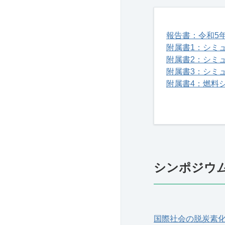
報告書：令和5
附属書1：シミ
附属書2：シミ
附属書3：シミ
附属書4：燃料
シンポジウ
国際社会の脱炭素