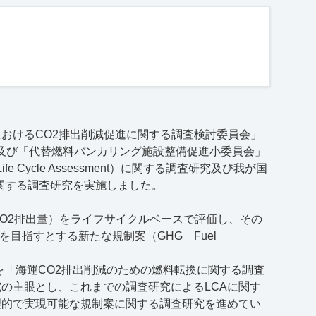
における
CO2
排出削減促進に関する調査検討委員会」
及び「代替燃料バンカリング施設整備促進小委員会」
Life Cycle Assessment
）に関する調査研究及び我が国
関する調査研究を実施しました。
CO2排出量）をライフサイクルベースで評価し、その
を目指すとする新たな規制案（GHG Fuel
を「海運CO2排出削減のための燃料転換に関する調査
の主眼とし、これまでの調査研究によるLCAに関す
理的で実現可能な規制案に関する調査研究を進めてい