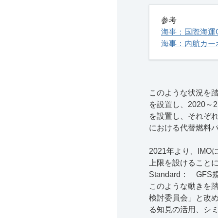
参考
海事：国際海運G
海事：内航カー
このような状況を
を設置し、
2020
～
2
を設置し、それぞ
における代替燃料
2021年より、I
上限を設けることに
Standard： 
このような動きを踏
検討委員会」と改め
る知見の活用、シ