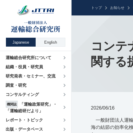
トップ
お知らせ
コンテ
Japanese
English
関する提
運輸総合研究所について
組織・役員・研究員
研究発表・セミナー、交流
調査・研究
コンサルティング
「運輸政策研究」・
機関誌
2026/06/16
「運輸総研だより」
レポート・トピック
一般財団法人運輸
海の結節の効率化
出版・データベース