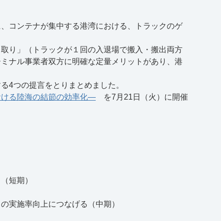
に、コンテナが集中する港湾における、トラックのゲ
し取り」（トラックが１回の入退場で搬入・搬出両方
ーミナル事業者双方に明確な定量メリットがあり、港
する
4
つの提言をとりまとめました。
おける陸海の結節の効率化―
を7月21日（火）に開催
る（短期）
」の実施率向上につなげる（中期）