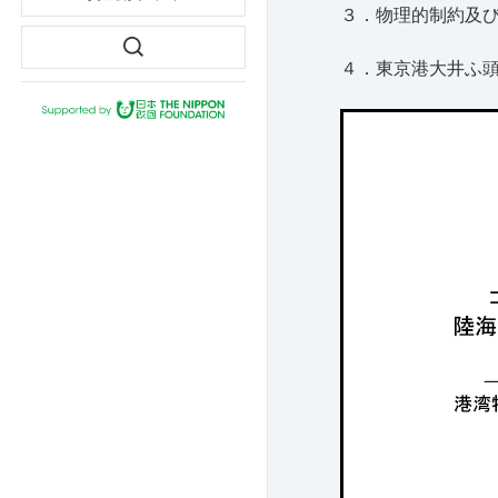
３．物理的制約及
４．東京港大井ふ