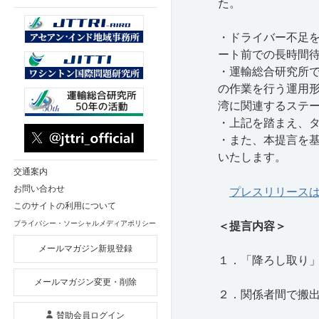
た。
・ドライバー不足
ート前での長時間
・運輸総合研究所
の作業を行う運用
湾に関連するステ
・上記を踏まえ、
・また、本提言を
いたします。
交通案内
お問い合わせ
プレスリリース
このサイトの利用について
プライバシー・ソーシャルメディアポリシー
＜提言内容＞
メールマガジン新規登録
１．「降ろし取り
メールマガジン変更・削除
２．関係者間で搬
賛助会員ログイン