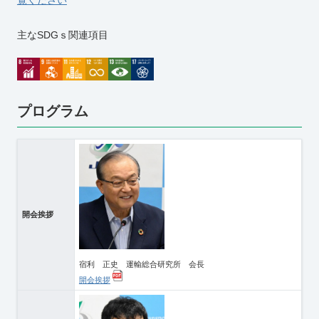
主なSDGｓ関連項目
プログラム
開会挨拶
宿利 正史 運輸総合研究所 会長
開会挨拶