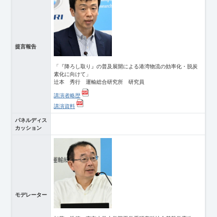
提言報告
「『降ろし取り』の普及展開による港湾物流の効率化・脱炭
素化に向けて」
辻本 秀行 運輸総合研究所 研究員
講演者略歴
講演資料
パネルディス
カッション
モデレーター