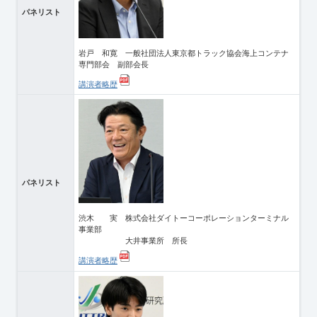
パネリスト
岩戸 和寛 一般社団法人東京都トラック協会海上コンテナ
専門部会 副部会長
講演者略歴
パネリスト
渋木 実 株式会社ダイトーコーポレーションターミナル
事業部
大井事業所 所長
講演者略歴