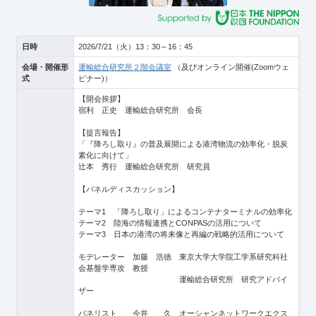
日時
2026/7/21（火）13：30～16：45
会場・開催形
運輸総合研究所２階会議室
（及びオンライン開催(Zoomウェ
式
ビナー)）
【開会挨拶】
宿利 正史 運輸総合研究所 会長
【提言報告】
「『降ろし取り』の普及展開による港湾物流の効率化・脱炭
素化に向けて」
辻本 秀行 運輸総合研究所 研究員
【パネルディスカッション】
テーマ1 「降ろし取り」によるコンテナターミナルの効率化
テーマ2 陸海の情報連携とCONPASの活用について
テーマ3 日本の港湾の将来像と再編の戦略的活用について
モデレーター 加藤 浩徳 東京大学大学院工学系研究科社
会基盤学専攻 教授
運輸総合研究所 研究アドバイ
ザー
パネリスト 今井 久 オーシャンネットワークエクス