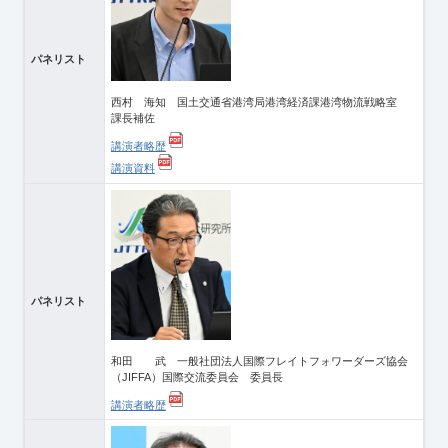
パネリスト
西村 海知 国土交通省港湾局港湾経済課港湾物流戦略室
課長補佐
講演者略歴
講演資料
パネリスト
和田 武 一般社団法人国際フレイトフォワーダーズ協会
（JIFFA）国際交流委員会 委員長
講演者略歴