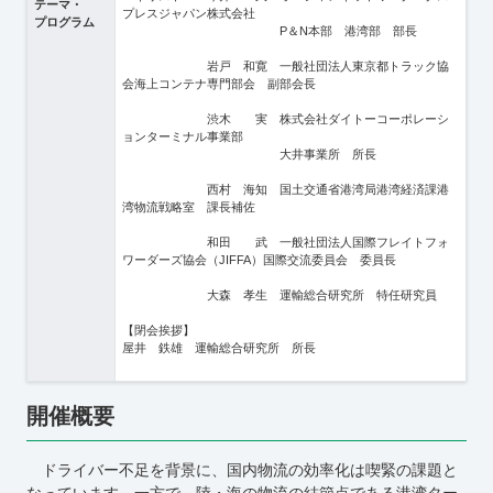
テーマ・
プレスジャパン株式会社
プログラム
P＆N本部 港湾部 部長
岩戸 和寛 一般社団法人東京都トラック協
会海上コンテナ専門部会 副部会長
渋木 実 株式会社ダイトーコーポレーシ
ョンターミナル事業部
大井事業所 所長
西村 海知 国土交通省港湾局港湾経済課港
湾物流戦略室 課長補佐
和田 武 一般社団法人国際フレイトフォ
ワーダーズ協会（JIFFA）国際交流委員会 委員長
大森 孝生 運輸総合研究所 特任研究員
【閉会挨拶】
屋井 鉄雄 運輸総合研究所 所長
開催概要
ドライバー不足を背景に、国内物流の効率化は喫緊の課題と
なっています。一方で、陸・海の物流の結節点である港湾ター