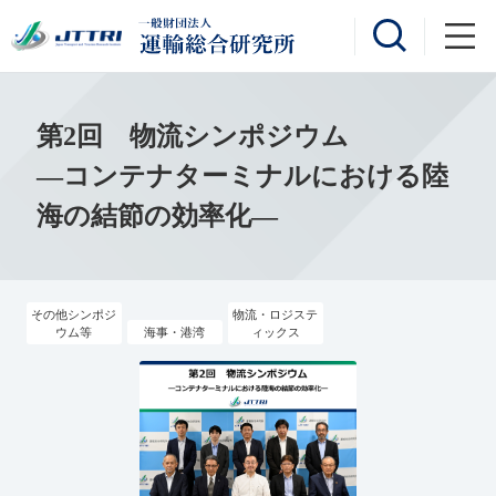
第2回 物流シンポジウム
―コンテナターミナルにおける陸
海の結節の効率化―
その他シンポジ
物流・ロジステ
ウム等
海事・港湾
ィックス