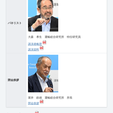
パネリスト
大森 孝生 運輸総合研究所 特任研究員
講演者略歴
講演資料
閉会挨拶
屋井 鉄雄 運輸総合研究所 所長
閉会挨拶