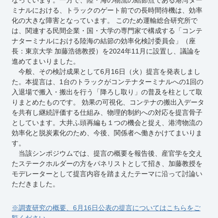
ミナルにおける、トラックのゲート前での長時間待機は、効率
化の大きな障害となっています。 このため運輸総合研究所で
は、関連する民間企業・国・大学の専門家で構成する「コンテ
ナターミナルにおける陸海の結節の効率化検討委員会」（座
長：東京大学 加藤浩徳教授）を2024年11月に設置し、議論を
進めてまいりました。
今般、その検討成果として6月16日（火）提言を発表しまし
た。本提言は、1台のトラックがコンテナターミナルへの1回の
入退場で搬入・搬出を行う「降ろし取り」の普及を柱として取
りまとめたものです。 効果の可視化、コンテナの搬出入データ
を共有し継続評価する仕組み、物理的制約への対応を提言骨子
としています。大井ふ頭再編も１つの機会と捉え、港湾物流の
効率化と脱炭素化のため、今後、関係者へ働きかけてまいりま
す。
当該シンポジウムでは、提言の概要を報告後、産官学を交え
たステークホルダーの方をパネリストとして招き、加藤教授を
モデレーターとして提言内容を踏まえたテーマに沿って討論い
ただきました。
※調査研究の概要、6月16日公表の提言についてはこちらをご
覧ください