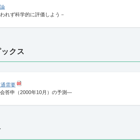
論
われず科学的に評価しよう－
ピックス
交通需要
会答申（2000年10月）の予測―
介