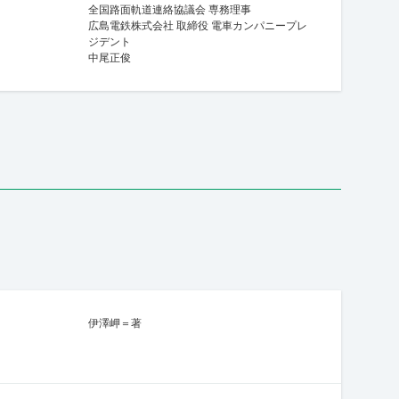
全国路面軌道連絡協議会 専務理事
広島電鉄株式会社 取締役 電車カンパニープレ
ジデント
中尾正俊
伊澤岬＝著