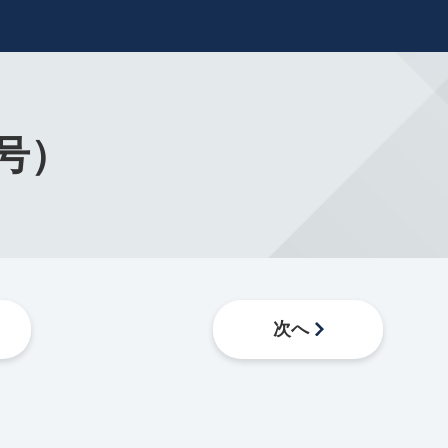
12号）
次へ