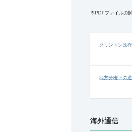
※PDFファイルの
クリントン政権
地方分権下の道
海外通信