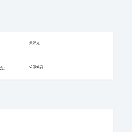
天野光一
佐藤健吾
か