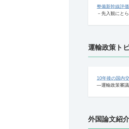
整備新幹線評価
－先入観にとら
運輸政策ト
10年後の国内
―運輸政策審議
外国論文紹