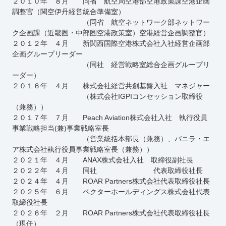
２０１０年 ８月 同省 航空局空港部空港政策課空港企画
調整官（関空伊丹経営統合準備室）
（同省 航空ネットワーク部ネットワー
ク企画課（近畿圏・中部圏空港政策室）空港経営企画調整官）
２０１２年 ４月 新関西国際空港株式会社入社経営企画部
企画グループリーダー
（同社 経営戦略室総合企画グループリ
ーダー）
２０１６年 ４月 株式会社経営共創基盤入社 マネジャー
（株式会社IGPIコンセッション取締役
（兼務））
２０１７年 ７月 Peach Aviation株式会社入社 執行役員
事業戦略担当(兼)事業戦略室長
（営業統括本部長（兼務）、バニラ・エ
ア株式会社執行役員事業戦略室長（兼務））
２０２１年 ４月 ANAX株式会社入社 取締役副社長
２０２２年 ４月 同社 代表取締役社長
２０２４年 ４月 ROAR Partners株式会社代表取締役社長
２０２５年 ６月 ベクターホールディングス株式会社代表
取締役社長
２０２６年 ２月 ROAR Partners株式会社代表取締役社長
（現任）