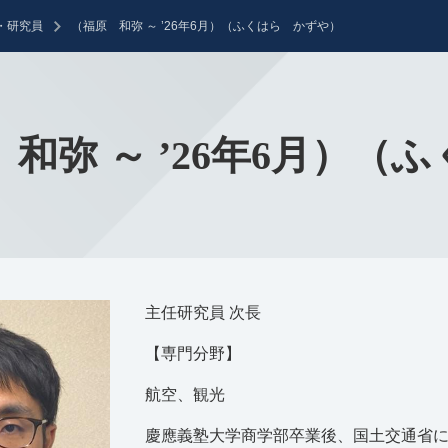
・研究員
（福原 和弥 ～ ’26年6月）（ふくはら かずや）
和弥 ～ ’26年6月）（
主任研究員 次長
【専門分野】
航空、観光
慶應義塾大学商学部卒業後、国土交通省