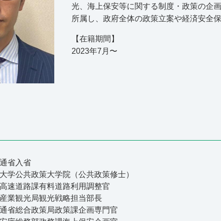
光、海上保安等に関する制度・政策の企
所属し、政府全体の政策立案や経済安全
【在籍期間】
2023年7月〜
交通省入省
カゴ大学公共政策大学院（公共政策修士）
路局高速道路課有料道路利用調整官
都市産業観光局観光戦略担当部長
土交通省総合政策局政策課企画専門官