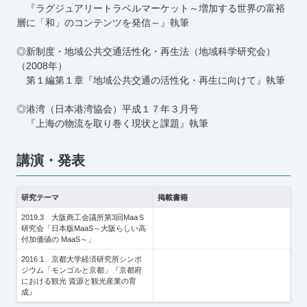
『ラグジュアリートラベルマーケット～増加する世界の富裕
層に「和」のコンテンツを発信～』執筆
◎新制度・地域公共交通活性化・再生法（地域科学研究会）
（2008年）
第１編第１章『地域公共交通の活性化・再生に向けて』執筆
◎港湾（日本港湾協会）平成１７年３月号
『上海の物流を取り巻く現状と課題』執筆
講演・発表
研究テーマ
掲載書籍
2019.3 大阪商工会議所第3回MaaＳ
研究会「日本版MaaS～大阪らしい高
付加価値の MaaS～」
2016.1 京都大学経済研究所シンポ
ジウム「モンゴルと京都」『京都府
における観光 資源と観光産業の育
成』