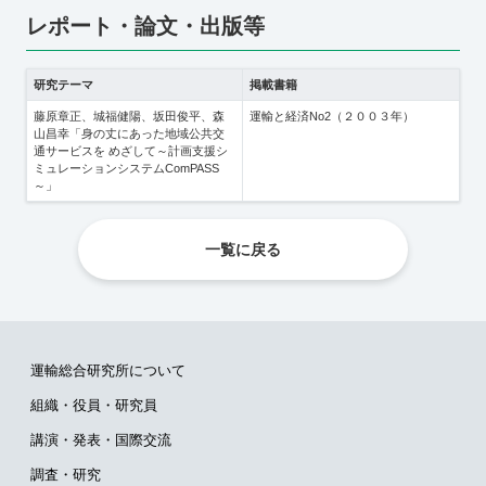
レポート・論文・出版等
研究テーマ
掲載書籍
藤原章正、城福健陽、坂田俊平、森
運輸と経済No2（２００３年）
山昌幸「身の丈にあった地域公共交
通サービスを めざして～計画支援シ
ミュレーションシステムComPASS
～」
一覧に戻る
運輸総合研究所について
組織・役員・研究員
講演・発表・国際交流
調査・研究