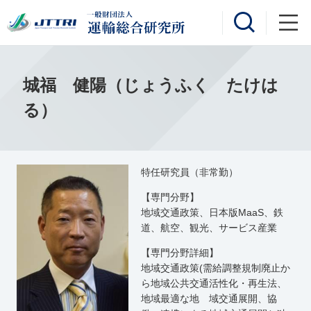
城福 健陽（じょうふく たけは
る）
特任研究員（非常勤）
【専門分野】
地域交通政策、日本版MaaS、鉄
道、航空、観光、サービス産業
【専門分野詳細】
地域交通政策(需給調整規制廃止か
ら地域公共交通活性化・再生法、
地域最適な地 域交通展開、協