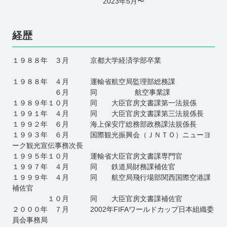
2023年5月〜
経歴
１９８８年 ３月 京都大学経済学部卒業
１９８８年 ４月 運輸省航空局監理部総務課
６月 同 航空事業課
１９８９年１０月 同 大臣官房文書課第一法規係
１９９１年 ４月 同 大臣官房文書課第三法規係長
１９９２年 ６月 海上保安庁総務部政務課法規係長
１９９３年 ６月 国際観光振興会（ＪＮＴＯ）ニューヨ
ーク観光宣伝事務次長
１９９５年１０月 運輸省大臣官房文書課専門官
１９９７年 ４月 同 鉄道局財務課補佐官
１９９９年 ４月 同 航空局飛行場部関西国際空港課
補佐官
１０月 同 大臣官房文書課補佐官
２０００年 ７月 2002年FIFAワールドカップ日本組織委
員会事務局