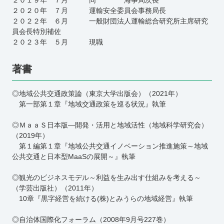
２０１９年 ７月 同 海事局次長
２０２０年 ７月 運輸安全委員会事務局長
２０２２年 ６月 一般財団法人運輸総合研究所主席研究
員会長特別補佐
２０２３年 ５月 現職
著書
◎地域公共交通政策論（東京大学出版会）（2021年）
第一部第１章『地域交通政策を巡る状況』執筆
◎ＭａａＳ日本版―開発・活用と地域活性（地域科学研究会）
（2019年）
第１編第１章『地域公共交通イノベーション推進施策～地域
公共交通と日本型MaaSの展開～』執筆
◎観光のビジネスモデル～利益を生み出す仕組みを考える～
（学芸出版社）（2011年）
10章『黒字経営を続ける(株)とみうらの地域経営』執筆
◎自治体国際化フォーラム（2008年9月号227巻）