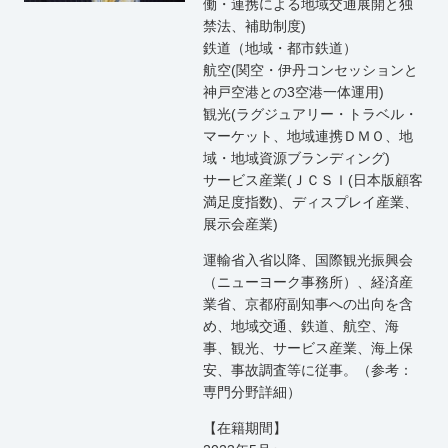
働・連携による地域交通展開と独
禁法、補助制度)
鉄道（地域・都市鉄道）
航空(関空・伊丹コンセッションと
神戸空港との3空港一体運用)
観光(ラグジュアリー・トラベル・
マーケット、地域連携ＤＭＯ、地
域・地域資源ブランディング)
サービス産業(ＪＣＳＩ(日本版顧客
満足度指数)、ディスプレイ産業、
展示会産業)
運輸省入省以降、国際観光振興会
（ニューヨーク事務所）、経済産
業省、京都府副知事への出向を含
め、地域交通、鉄道、航空、海
事、観光、サービス産業、海上保
安、事故調査等に従事。（参考：
専門分野詳細）
【在籍期間】