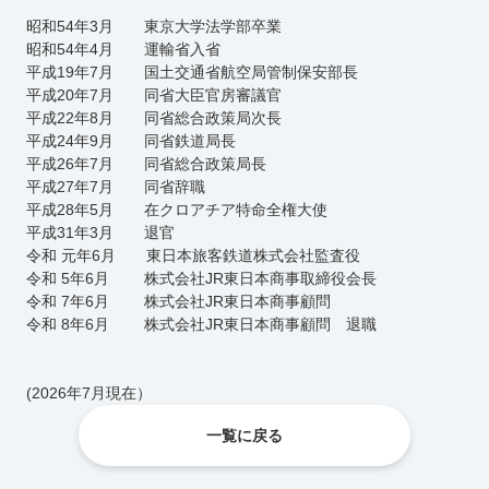
昭和
54
年
3
月 東京大学法学部卒業
昭和
54
年
4
月 運輸省入省
平成
19
年
7
月 国土交通省航空局管制保安部長
平成
20
年
7
月 同省大臣官房審議官
平成
22
年
8
月 同省総合政策局次長
平成
24
年
9
月 同省鉄道局長
平成
26
年
7
月 同省総合政策局長
平成
27
年
7
月 同省辞職
平成
28
年
5
月 在クロアチア特命全権大使
平成
31
年
3
月 退官
令和 元年
6
月
東日本旅客鉄道株式会社監査役
令和 5年
6
月
株式会社JR
東日本商事取締役会長
令和 7年
6
月
株式会社JR
東日本商事顧問
令和 8年
6
月
株式会社JR
東日本商事顧問 退職
(2026年7月現在）
一覧に戻る