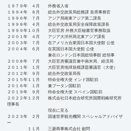
１９７９年 ４月 外務省入省
１９９４年 ８月 総合外交政策局総務課 首席事務官
１９９６年 ７月 アジア局南東アジア第二課長
１９９８年 ４月 総合外交政策局安全保障政策課長
１９９９年１０月 大臣官房 外務大臣秘書官事務取扱
２００１年 ４月 アジア大洋州局北東アジア課長
２００３年 ７月 在アメリカ合衆国日本国大使館 公使
２００４年 ６月 在英国日本国大使館 公使
兼在ロンドン日本国総領事館 総領事
２００８年 ７月 大臣官房審議官兼中南米局、経済局
２０１１年 １月 大臣官房地球規模課題審議官（大使）
２０１２年 ９月 総合外交政策局長
２０１５年１１月 特命全権大使 インド国駐箚
２０１６年 １月 兼ブータン国駐箚
２０１９年 ９月 特命全権大使 スペイン国駐箚
２０２２年１２月 株式会社日本総合研究所国際戦略研究所
理事長
現在に至る
２０２３年 ２月 国連世界観光機関 スペシャルアドバイザ
ー
１１月 三菱商事株式会社 顧問